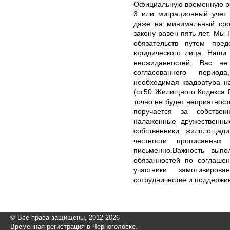
Официальную временную ре
3 или миграционный учет 
даже на минимальный сро
закону равен пять лет. М
обязательств путем пред
юридического лица. Наши 
неожиданностей, Вас н
согласованного период
необходимая квадратура на
(ст.50 Жилищного Кодекса Р
точно не будет неприятност
поручается за собствен
налаженные дружественны
собственники жилплощад
честности прописанны
письменно.Важность вып
обязанностей по соглашен
участники замотивиро
сотрудничестве и поддержи
© Все права защищены, 2012-2026
Временная регистрация в Черноголовке.