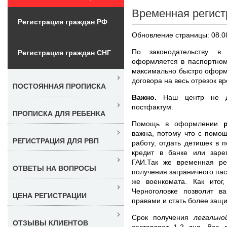
Временная регист
Регистрация граждан РФ
Обновление страницы: 08.0
По законодательству 
Регистрация граждан СНГ
оформляется в паспортном
максимально быстро оформ
договора на весь отрезок в
ПОСТОЯННАЯ ПРОПИСКА
Важно.
Наш центр не дел
постфактум.
ПРОПИСКА ДЛЯ РЕБЕНКА
Помощь в оформлении
важна, потому что с помо
РЕГИСТРАЦИЯ ДЛЯ РВП
работу, отдать детишек в
кредит в банке или зарег
ГАИ.Так же временная ре
ОТВЕТЫ НА ВОПРОСЫ
получения заграничного пас
же военкомата. Как итог
Черноголовке позволит в
ЦЕНА РЕГИСТРАЦИИ
правами и стать более за
Срок получения
легальн
ОТЗЫВЫ КЛИЕНТОВ
составляет 1-2 дня. Все